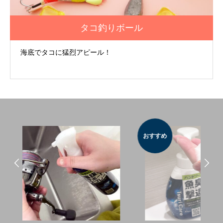
タコ釣りボール
海底でタコに猛烈アピール！
おすすめ
お