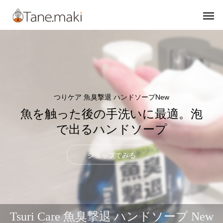
つりケア 魚臭撃退 ハンドソープNew
魚を触った後の手洗いに最適。泡
で出るハンドソープ
ショップでみる
Tsuri Care 魚臭撃退 ハンドソープ New