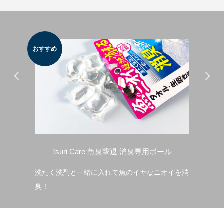
おすすめ
おす
Tsuri Care 魚臭撃退 消臭専用ボール
海
まな
洗たく洗剤と一緒に入れて魚のイヤなニオイを消
臭！